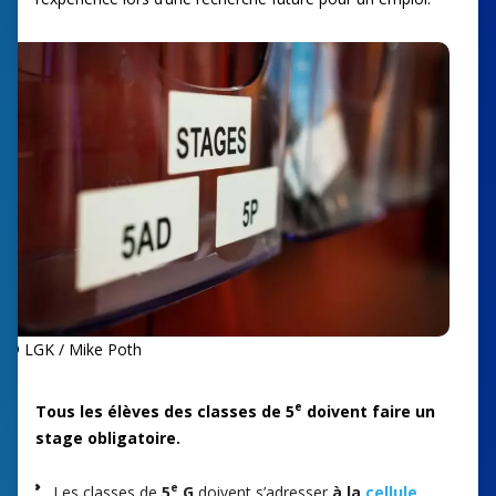
© LGK / Mike Poth
e
Tous les élèves des classes de 5
doivent faire un
stage obligatoire.
e
Les classes de
5
G
doivent s’adresser
à la
cellule