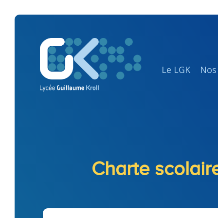
Le LGK
Nos
Charte scolair