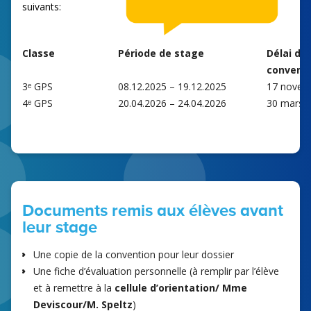
suivants:
Classe
Période de stage
Délai de 
conventi
3ᵉ GPS
08.12.2025 – 19.12.2025
17 novem
4ᵉ GPS
20.04.2026 – 24.04.2026
30 mars 
Documents remis aux élèves avant
leur stage
Une copie de la convention pour leur dossier
Une fiche d’évaluation personnelle (à remplir par l’élève
et à remettre à la
cellule d’orientation/ Mme
Deviscour/M. Speltz
)