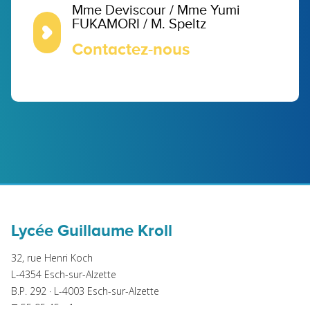
Mme Deviscour / Mme Yumi
FUKAMORI / M. Speltz
Contactez-nous
Lycée Guillaume Kroll
32, rue Henri Koch
L-4354 Esch-sur-Alzette
B.P. 292 · L-4003 Esch-sur-Alzette
T
55 95 45 - 1