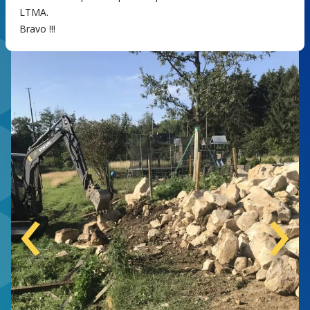
LTMA.
Bravo !!!
‹
›